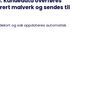
en. Kundedata overføres
rert malverk og sendes til
kundekort og sak oppdateres automatisk.