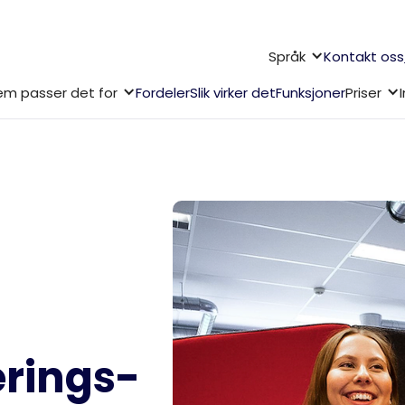
Språk
Kontakt oss
m passer det for
Fordeler
Slik virker det
Funksjoner
Priser
erings-