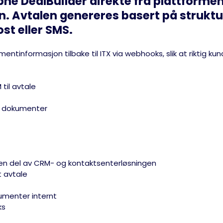
åpne DealBuilder direkte fra plattform
n. Avtalen genereres basert på struktu
st eller SMS.
entinformasjon tilbake til ITX via webhooks, slik at riktig 
til avtale
av dokumenter
 en del av CRM- og kontaktsenterløsningen
t avtale
kumenter internt
ks