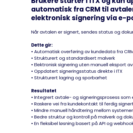
Brukere starter i ITX og kan 
automatisk fra CRM til avtale
elektronisk signering via e-po
Når avtalen er signert, sendes status og dokum
Dette gir:
• Automatisk overføring av kundedata fra CRM 
• Strukturert og standardisert malverk
• Elektronisk signering uten manuell eksport 
• Oppdatert signeringsstatus direkte i ITX
• Strukturert lagring og sporbarhet
Resultatet
• Integrert avtale- og signeringsprosess som
• Raskere vei fra kundekontakt til ferdig signer
• Mindre manuell håndtering mellom systemer
• Bedre struktur og kontroll på malverk og do
• En fleksibel løsning basert på API og webhoo