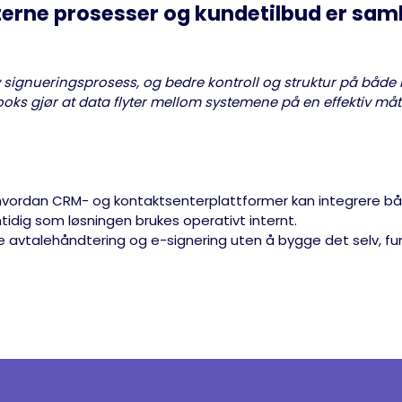
nterne prosesser og kundetilbud er saml
tiv signueringsprosess, og bedre kontroll og struktur på båd
oks gjør at data flyter mellom systemene på en effektiv måt
 hvordan CRM- og kontaktsenterplattformer kan integrere b
tidig som løsningen brukes operativt internt.
e avtalehåndtering og e-signering uten å bygge det selv, fun