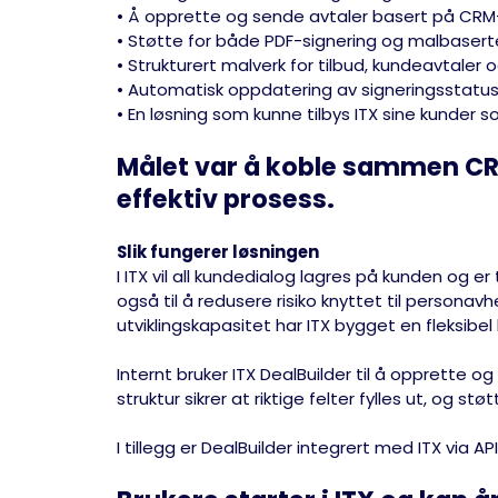
• Å opprette og sende avtaler basert på CR
• Støtte for både PDF-signering og malbasert
• Strukturert malverk for tilbud, kundeavtaler
• Automatisk oppdatering av signeringsstatus 
• En løsning som kunne tilbys ITX sine kunder 
Målet var å koble sammen C
effektiv prosess.
Slik fungerer løsningen
I ITX vil all kundedialog lagres på kunden og e
også til å redusere risiko knyttet til person
utviklingskapasitet har ITX bygget en fleksibel 
Internt bruker ITX DealBuilder til å opprette
struktur sikrer at riktige felter fylles ut, og st
I tillegg er DealBuilder integrert med ITX via A