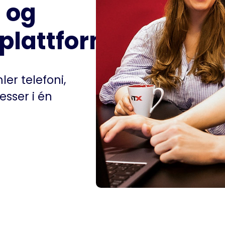
 og
plattform
er telefoni,
esser i én