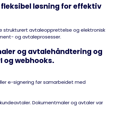
leksibel løsning for effektiv
de strukturert avtaleopprettelse og elektronisk
ument- og avtaleprosesser.
aler og avtalehåndtering
og
API og webhooks
.
eller e-signering før samarbeidet med
g kundeavtaler. Dokumentmaler og avtaler var