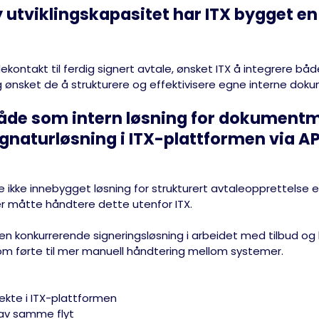
 utviklingskapasitet har ITX bygget en f
ekontakt til ferdig signert avtale, ønsket ITX å integrere bå
g ønsket de å strukturere og effektivisere egne interne dok
 både som
intern løsning for dokumentm
ignaturløsning i ITX-plattformen via 
ikke innebygget løsning for strukturert avtaleopprettelse 
er måtte håndtere dette utenfor ITX.
 en konkurrerende signeringsløsning i arbeidet med tilbud o
 som førte til mer manuell håndtering mellom systemer.
rekte i ITX-plattformen
 av samme flyt