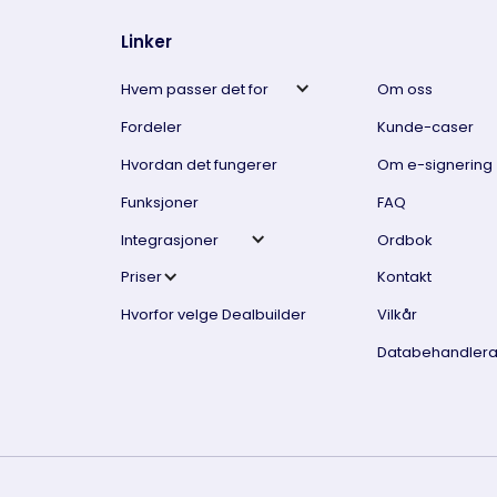
Linker
Hvem passer det for
Om oss
Fordeler
Kunde-caser
Hvordan det fungerer
Om e-signering
Funksjoner
FAQ
Integrasjoner
Ordbok
Priser
Kontakt
Hvorfor velge Dealbuilder
Vilkår
Databehandlera