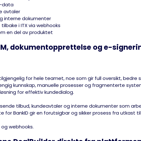
M-data
e avtaler
 og interne dokumenter
tilbake i ITX via webhooks
som en del av produktet
RM, dokumentopprettelse og e-signer
r tilgjengelig for hele teamet, noe som gir full oversikt, bed
avhengig kunnskap, manuelle prosesser og fragmenterte system
løsning for effektiv kundedialog.
 og sende tilbud, kundeavtaler og interne dokumenter som ar
øtte for BankID gir en forutsigbar og sikker prosess fra utkast ti
PI og webhooks.