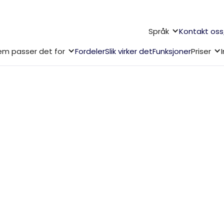
Språk
Kontakt oss
m passer det for
Fordeler
Slik virker det
Funksjoner
Priser