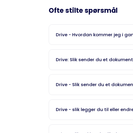
Ofte stilte spørsmål
Drive - Hvordan kommer jeg i ga
For å komme i gang må vi opprette 
Drive: Slik sender du et dokument 
Send en e-post til
support@dealb
Firmanavn
I denne videoen viser vi deg hvor en
Organisasjonsnummer
Drive - Slik sender du et dokument
Informasjon om én bruker som sk
brukere:
1.
Gå til "Nytt dokument" og velg en
Fullt navn
Drive - slik legger du til eller end
E-post
Telefonnummer (+47 …)
1.
Gå til Admin / Brukere