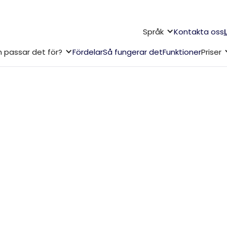
Språk
Kontakta oss
 passar det för?
Fördelar
Så fungerar det
Funktioner
Priser