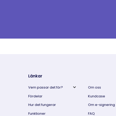
Prova gratis
Länkar
Vem passar det för?
Om oss
Fördelar
Kundcase
Hur det fungerar
Om e-signering
Funktioner
FAQ